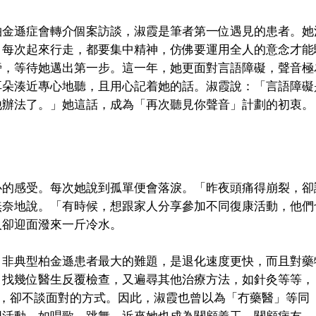
柏金遜症會轉介個案訪談，淑霞是筆者第一位遇見的患者。她
每次起來行走，都要集中精神，仿佛要運用全人的意念才能
旁，等待她邁出第一步。這一年，她更面對言語障礙，聲音極
耳朵湊近專心地聽，且用心記着她的話。淑霞說：「言語障礙
他辦法了。」她這話，成為「再次聽見你聲音」計劃的初衷。
心的感受。每次她說到孤單便會落淚。「昨夜頭痛得崩裂，卻
無奈地說。「有時候，想跟家人分享參加不同復康活動，他們
人卻迎面潑來一斤冷水。
。非典型柏金遜患者最大的難題，是退化速度更快，而且對藥
，找幾位醫生反覆檢查，又遍尋其他治療方法，如針灸等等，
方案，卻不談面對的方式。因此，淑霞也曾以為「冇藥醫」等
同活動，如唱歌、跳舞，近來她也成為關顧義工，關顧病友。