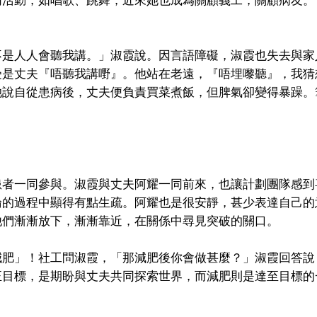
不是人人會聽我講。」淑霞說。因言語障礙，淑霞也失去與家
是丈夫『唔聽我講嘢』。他站在老遠，『唔埋嚟聽』，我猜想
她說自從患病後，丈夫便負責買菜煮飯，但脾氣卻變得暴躁。
患者一同參與。淑霞與丈夫阿耀一同前來，也讓計劃團隊感到
論的過程中顯得有點生疏。阿耀也是很安靜，甚少表達自己的
他們漸漸放下，漸漸靠近，在關係中尋見突破的關口。
減肥」！社工問淑霞，「那減肥後你會做甚麼？」淑霞回答說
正目標，是期盼與丈夫共同探索世界，而減肥則是達至目標的