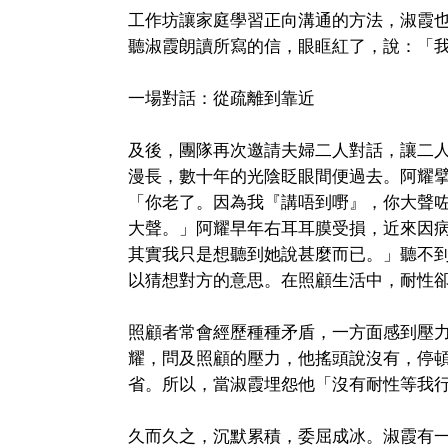
工作坊讓家庭學習正向溝通的方法，淑霞
聽淑霞朗讀所寫的信，眼眶紅了，說：「
一場對話：從疏離到靠近
及後，團隊再次邀請夫婦二人對話，讓二
漫長，數十年的光陰眨眼間便過去。阿耀
「你老了。因為我『講唔到嘢』，你大聲
大聲。」阿耀早年右耳耳膜受損，近來因病也
其實我只是想聽到她說甚麼而已。」聽不
以猜想對方的意思。在照顧生活中，耐性
照顧者常會經歷種種矛盾，一方面感到壓
耀，問及照顧的壓力，他搖頭說沒有，停
省。所以，當淑霞埋怨他「沒有耐性等我
久而久之，沉默累積，委屈成冰。淑霞有