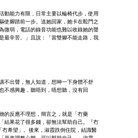
活動能力有限，日常主要以輪椅代步，使用
驅使腳踏前一步。送她回家，她卡在𨋢門之
為微弱，電話的錄音功能也難以收錄她的聲
是最辛苦。」且說：「當雙腳不能走路，我
講不出聲，無人知道，想呻一下身體不舒
也不感興趣，聽唔到，唔想聽，沒有回
物的反應不理想，簡言之，就是「冇藥
「結果花了很多錢，卻無法幫助自己。『冇
同「冇希望」。後來，淑霞跌倒住院，結識醫
「原來調整心態，可以幫助自己。」淑霞