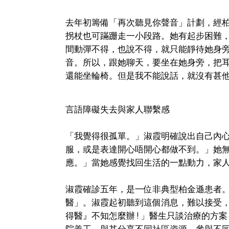
去年初籌備「再次聽見你聲音」計劃，經
拐杖也可蹣跚走一小段路。她有起步困難，
間動彈不得，也說不得，就只能靜待她身
音。所以，跟她聊天，要坐在她身旁，把
還能坐輪椅。但是我不能說話，就沒有甚
言語障礙失去與家人聯繫感
「我覺得很孤單。」淑霞明確說出自己內
服，或是表達開心唔開心都做不到。」她
應。」當她感覺找回生活的一點動力，家
淑霞確診五年，是一位非典型柏金遜患者
醫」。淑霞起初聽到這個消息，難以接受
得醫』不知怎麼辦 ! 」醫生只談治療的
院義工，與其分享不同社區資源，參與不