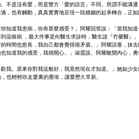
動。不是沒有愛，而是雙方「愛的語言」不同。所謂不能溝通
難過，也有觸動，真真實實地呈現一段婚姻的起承轉合，正如
當你知道我患病，你有甚麼感受？」阿耀回答說：「當我知道
到這個病 ，最大件事是向醫生求診時，醫生說『冇藥醫』
苦的時間也愈長，我自己都會覺得很矛盾。」阿耀語塞，抹去
他也知道我的感受，我很開心。」淑霞說。阿耀敞開內心，勇
喜歡我。原來你對我這般好，我竟然現在才知道。」她如少女
重撼動，也輕輕吹走愛裏的塵埃，讓愛歷久常新。