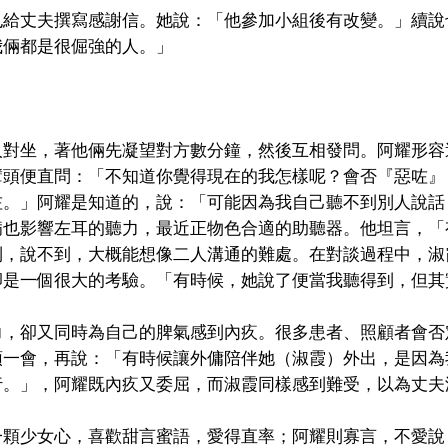
也給丈夫撰寫感謝信。她說：「他參加小組後有改變。」續說
我倆都是很倔強的人。」
人對坐，著他倆先凝望對方數分鐘，然後互相發問。阿耀形容
擘頭便直問：「不知道你覺得現在的我怎樣呢？會否『惡咗』
咗。」阿耀是知道的，說：「可能因為我自己聽不到別人說話
影響左耳的聽力，最近正物色合適的助聽器。他坦言，「有時候
到，說不到，大概能想像二人溝通的難處。在對談過程中，淑
卻是一個很大的考驗。「有時候，她說了便當我聽得到，但其
力，卻又同時為自己的脾氣感到內疚。很多患者、照顧者會否
頓一會，再說：「有時候讓外傭陪伴她（淑霞）外出，是因為
行。」，阿耀既內疚又委屈，而淑霞同樣感到難受，以為丈夫
一顆少女心，喜歡甜言蜜語，愛得直率；阿耀則寡言，不愛說