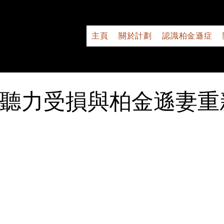
主頁
關於計劃
認識柏金遜症
丈夫聽力受損與柏金遜妻