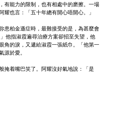
，有能力的限制，也有相處中的磨擦。一場
阿耀也言：「五十年總有開心唔開心。」
你患柏金遜症時，最難接受的是，為甚麼會
。」他指淑霞遍尋治療方案卻招至失望，他
眼角的淚，又遞給淑霞一張紙巾。「他第一
氣源於愛。
般掩着嘴巴笑了。阿耀沒好氣地說：「是