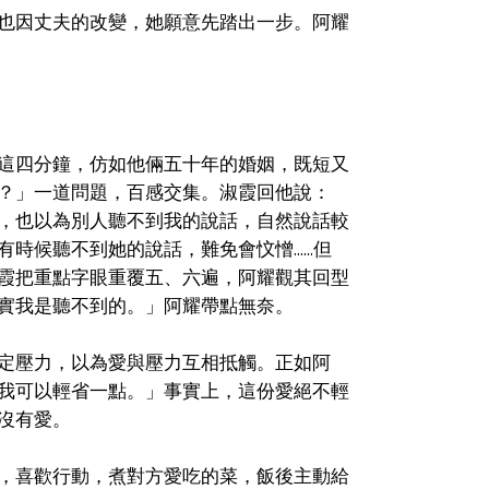
也因丈夫的改變，她願意先踏出一步。阿耀
這四分鐘，仿如他倆五十年的婚姻，既短又
？」一道問題，百感交集。淑霞回他說：
，也以為別人聽不到我的說話，自然說話較
聽不到她的說話，難免會忟憎......但
霞把重點字眼重覆五、六遍，阿耀觀其回型
實我是聽不到的。」阿耀帶點無奈。
定壓力，以為愛與壓力互相抵觸。正如阿
我可以輕省一點。」事實上，這份愛絕不輕
沒有愛。
，喜歡行動，煮對方愛吃的菜，飯後主動給